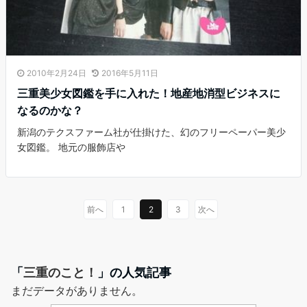
2010年2月24日
2016年5月11日
三重美少女図鑑を手に入れた！地産地消型ビジネスに
なるのかな？
新潟のテクスファーム社が仕掛けた、幻のフリーペーパー美少
女図鑑。 地元の服飾店や
前へ
1
2
3
次へ
「
三重のこと！
」の人気記事
まだデータがありません。