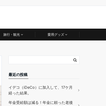
旅行・観光
愛用グッズ
最近の投稿
イデコ（iDeCo）に加入して、17ケ月
経った結果。
年金受給額は減る！年金に頼った老後