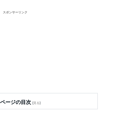
スポンサーリンク
のページの目次
[
見る
]