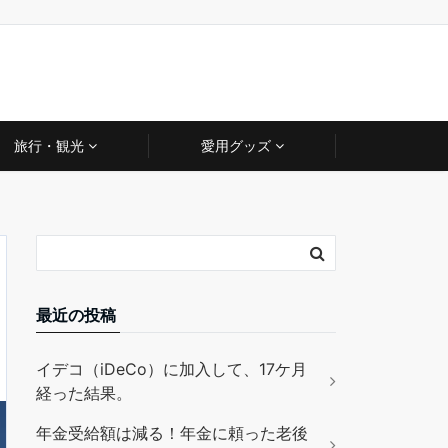
旅行・観光
愛用グッズ
最近の投稿
イデコ（iDeCo）に加入して、17ケ月
経った結果。
年金受給額は減る！年金に頼った老後