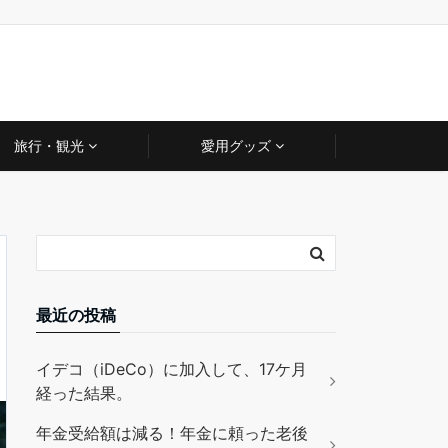
旅行・観光
愛用グッズ
最近の投稿
イデコ（iDeCo）に加入して、17ケ月
経った結果。
年金受給額は減る！年金に頼った老後